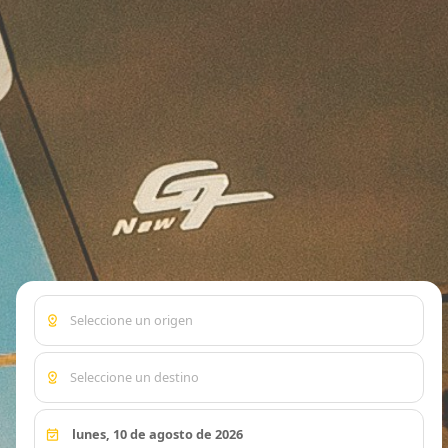
distance
Seleccione un origen
distance
Seleccione un destino
event_available
lunes, 10 de agosto de 2026